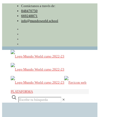
Contáctanos a través de:
848470750
669248871
info@mundoworld.school
PLATAFORMA
✕