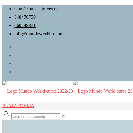
Contáctanos a través de:
848470750
669248871
info@mundoworld.school
PLATAFORMA
✕