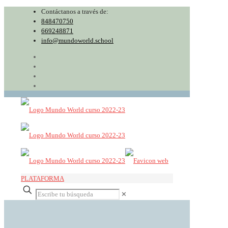
Contáctanos a través de:
848470750
669248871
info@mundoworld.school
PLATAFORMA
✕