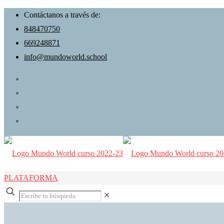
Contáctanos a través de:
848470750
669248871
info@mundoworld.school
PLATAFORMA
✕