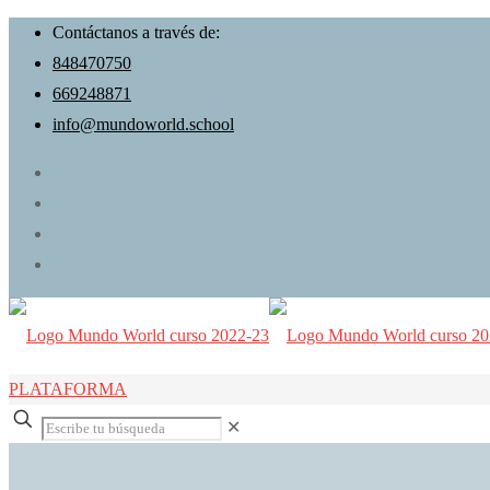
Contáctanos a través de:
848470750
669248871
info@mundoworld.school
PLATAFORMA
✕