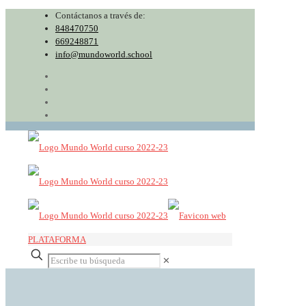
Contáctanos a través de:
848470750
669248871
info@mundoworld.school
PLATAFORMA
✕