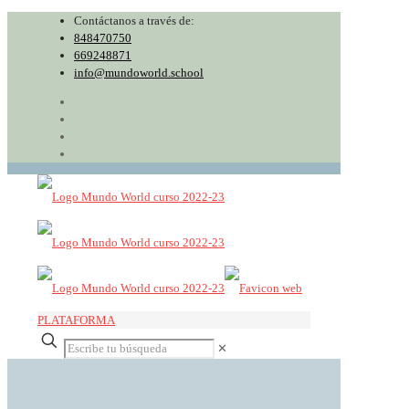
Contáctanos a través de:
848470750
669248871
info@mundoworld.school
PLATAFORMA
✕