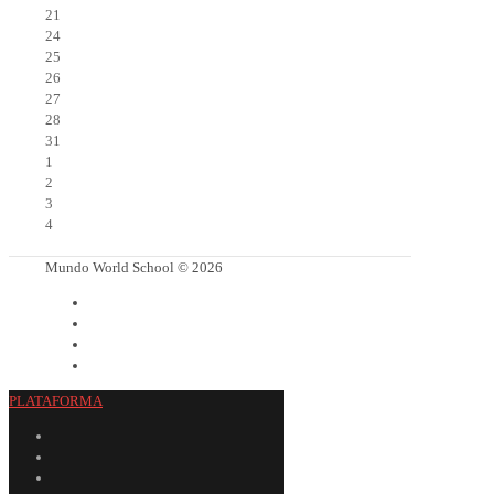
21
24
25
26
27
28
31
1
2
3
4
Mundo World School © 2026
PLATAFORMA