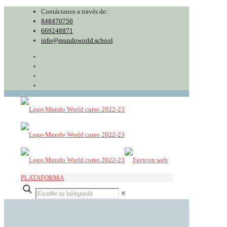
Contáctanos a través de:
848470750
669248871
info@mundoworld.school
PLATAFORMA
✕