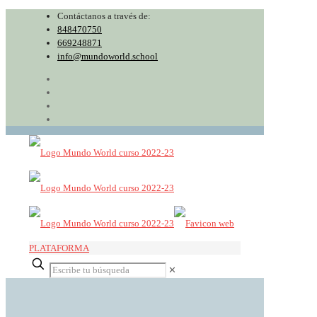
Contáctanos a través de:
848470750
669248871
info@mundoworld.school
PLATAFORMA
✕