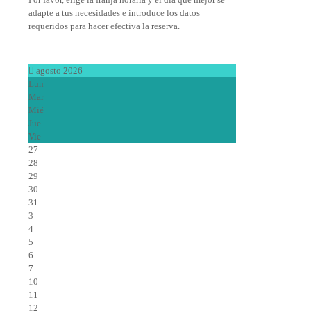
adapte a tus necesidades e introduce los datos
requeridos para hacer efectiva la reserva.
agosto 2026
Lun
Mar
Mié
Jue
Vie
27
28
29
30
31
3
4
5
6
7
10
11
12