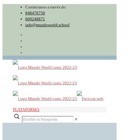
Contáctanos a través de:
848470750
669248871
info@mundoworld.school
PLATAFORMA
✕