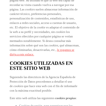
página web. Su utilidad es que la web sea capaz de
recordar su visita cuando vuelva a navegar por esa
página. Las
cookies
suelen almacenar información de
carácter técnico, preferencias personales,
personalización de contenidos, estadísticas de uso,
enlaces a redes sociales, acceso a cuentas de usuario,
etc. El objetivo de la
cookie
es adaptar el contenido de
la web a su perfil y necesidades, sin
cookies
los
servicios ofrecidos por cualquier página se verían
mermados notablemente. Si desea consultar más
información sobre qué son las
cookies
, qué almacenan,
cómo eliminarlas, desactivarlas, etc.,
le rogamos se
dirija a este enlace.
COOKIES UTILIZADAS EN
ESTE SITIO WEB
Siguiendo las directrices de la Agencia Española de
Protección de Datos procedemos a detallar el uso
de
cookies
que hace esta web con el fin de informarle
con la máxima exactitud posible.
Este sitio web utiliza las siguientes
cookies propias
:
Cookies de sesión, para garantizar que los