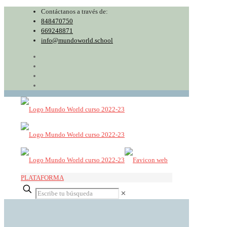
Contáctanos a través de:
848470750
669248871
info@mundoworld.school
PLATAFORMA
✕